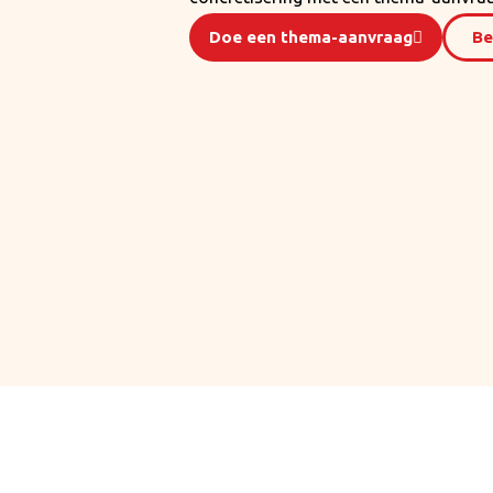
Doe een thema-aanvraag
Be