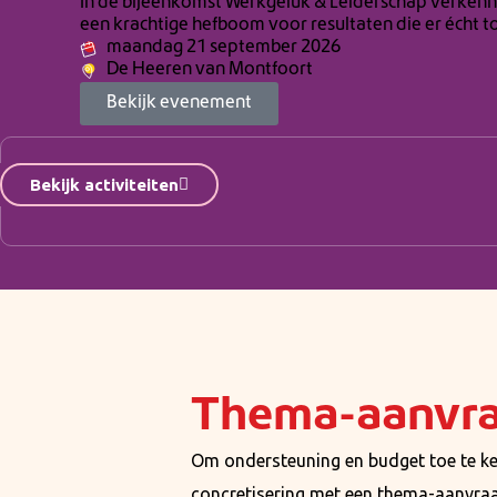
In de bijeenkomst Werkgeluk & Leiderschap verkenne
een krachtige hefboom voor resultaten die er écht 
maandag 21 september 2026
De Heeren van Montfoort
Bekijk evenement
Activiteiten met aanmelding
Bekijk activiteiten
Thema-aanvr
Om ondersteuning en budget toe te ke
concretisering met een thema-aanvraa