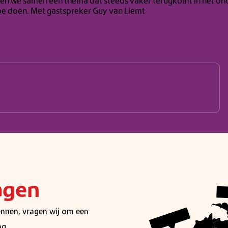
n we samen een thema dat steeds vaker terugkomt in het onderw
toe doen. Met gastspreker Guy van Liemt
agen
nnen, vragen wij om een
g.