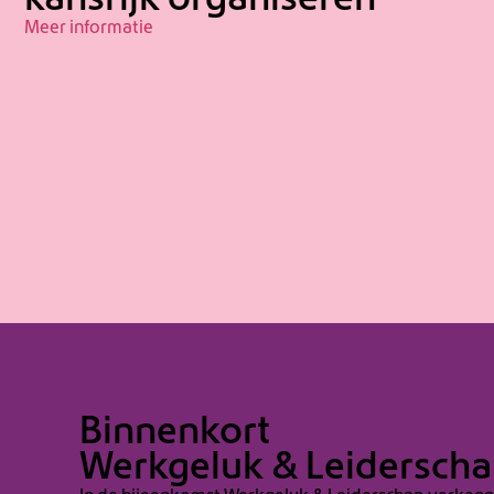
kansrijk organiseren
Meer informatie
Binnenkort
Werkgeluk & Leidersch