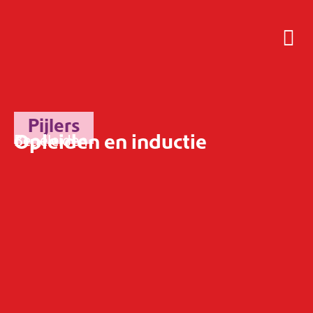
Pijlers
Opleiden en inductie
Begeleiden