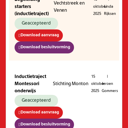
Vechtstreek en
starters
oktober
Linda
Venen
(inductietraject)
2025
Rijksen
Geaccepteerd
Download aanvraag
Download besluitvorming
Inductietraject
15
|
Montessori
Stichting Monton
oktober
Jeroen
onderwijs
2025
Gommers
Geaccepteerd
Download aanvraag
Download besluitvorming