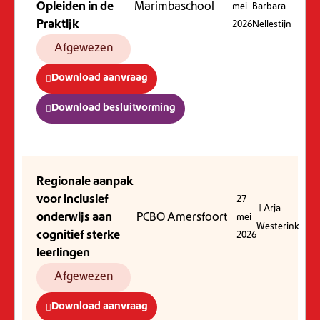
Opleiden in de
Marimbaschool
mei
Barbara
Praktijk
2026
Nellestijn
Afgewezen
Download aanvraag
Download besluitvorming
Regionale aanpak
voor inclusief
27
| Arja
onderwijs aan
PCBO Amersfoort
mei
Westerink
cognitief sterke
2026
leerlingen
Afgewezen
Download aanvraag