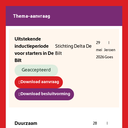
Thema-aanvraag
Uitstekende
29
|
inductieperiode
Stichting Delta De
mei
Jeroen
voor starters in De
Bilt
2026
Goes
Bilt
Geaccepteerd
Download aanvraag
Download besluitvorming
Duurzaam
28
|