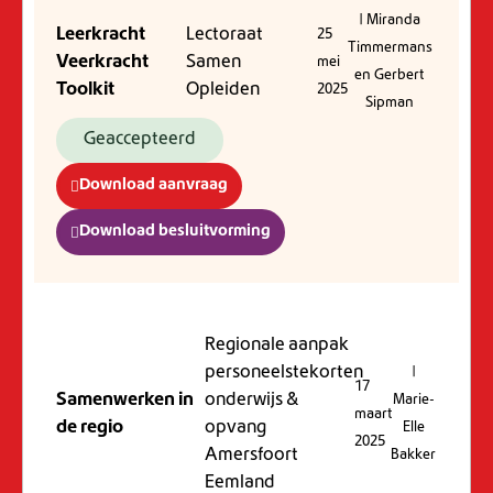
| Miranda
Leerkracht
Lectoraat
25
Timmermans
Veerkracht
Samen
mei
en Gerbert
Toolkit
Opleiden
2025
Sipman
Geaccepteerd
Download aanvraag
Download besluitvorming
Regionale aanpak
personeelstekorten
|
17
Samenwerken in
onderwijs &
Marie-
maart
de regio
opvang
Elle
2025
Amersfoort
Bakker
Eemland