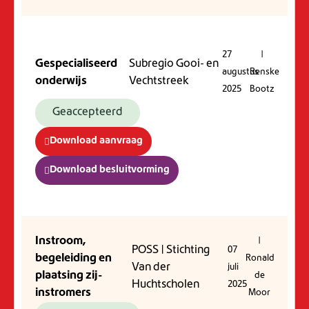
27
|
Gespecialiseerd
Subregio Gooi- en
augustus
Renske
onderwijs
Vechtstreek
2025
Bootz
Geaccepteerd
Download aanvraag
Download besluitvorming
Instroom,
|
POSS | Stichting
07
begeleiding en
Ronald
Van der
juli
plaatsing zij-
de
Huchtscholen
2025
instromers
Moor