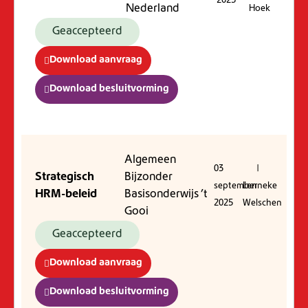
2025
Nederland
Hoek
Geaccepteerd
Download aanvraag
Download besluitvorming
Algemeen
03
|
Strategisch
Bijzonder
september
Lenneke
HRM-beleid
Basisonderwijs ’t
2025
Welschen
Gooi
Geaccepteerd
Download aanvraag
Download besluitvorming