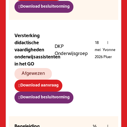
Download besluitvorming
Versterking
didactische
18
|
DKP
vaardigheden
mei
Yvonne
Onderwijsgroep
onderwijsassistenten
2026
Pluer
in het GO
Afgewezen
Download aanvraag
Download besluitvorming
Begeleiding
16
|