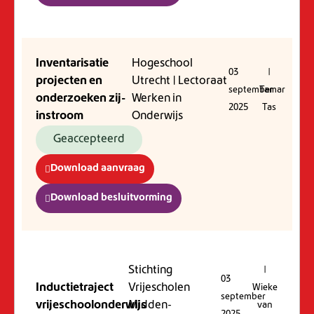
Inventarisatie
Hogeschool
03
|
projecten en
Utrecht | Lectoraat
september
Tamar
onderzoeken zij-
Werken in
2025
Tas
instroom
Onderwijs
Geaccepteerd
Download aanvraag
Download besluitvorming
Stichting
|
03
Inductietraject
Vrijescholen
Wieke
september
vrijeschoolonderwijs
Midden-
van