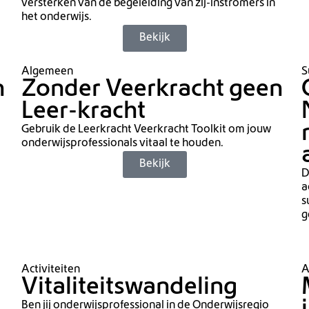
versterken van de begeleiding van zij-instromers in
het onderwijs.
Bekijk
Algemeen
S
n
Zonder Veerkracht geen
Leer-kracht
Gebruik de Leerkracht Veerkracht Toolkit om jouw
onderwijsprofessionals vitaal te houden.
Bekijk
D
a
s
g
Activiteiten
A
Vitaliteitswandeling
Ben jij onderwijsprofessional in de Onderwijsregio