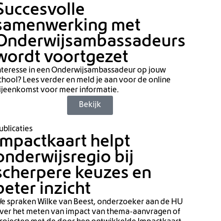
Succesvolle
samenwerking met
Onderwijsambassadeurs
wordt voortgezet
nteresse in een Onderwijsambassadeur op jouw
chool? Lees verder en meld je aan voor de online
ijeenkomst voor meer informatie.
Bekijk
ublicaties
Impactkaart helpt
onderwijsregio bij
scherpere keuzes en
beter inzicht
e spraken Wilke van Beest, onderzoeker aan de HU
ver het meten van impact van thema-aanvragen of