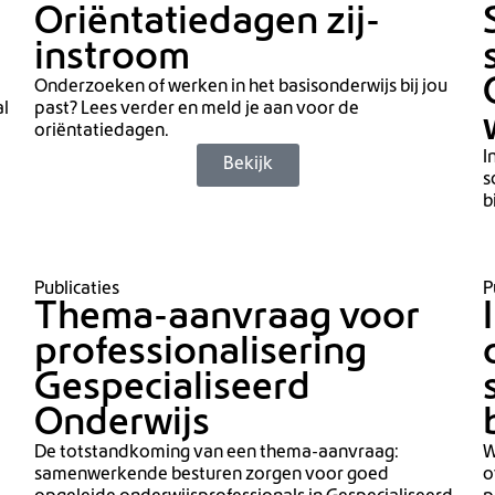
Oriëntatiedagen zij-
instroom
Onderzoeken of werken in het basisonderwijs bij jou
al
past? Lees verder en meld je aan voor de
oriëntatiedagen.
I
Bekijk
s
b
Publicaties
P
Thema-aanvraag voor
professionalisering
Gespecialiseerd
Onderwijs
De totstandkoming van een thema-aanvraag:
W
samenwerkende besturen zorgen voor goed
o