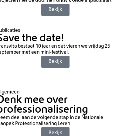
rojecten met de door hen ontwikkelde Impactkaart
Bekijk
ublicaties
Save the date!
ransvita bestaat 10 jaar en dat vieren we vrijdag 25
eptember met een mini-festival.
Bekijk
lgemeen
Denk mee over
professionalisering
eem deel aan de volgende stap in de Nationale
anpak Professionalisering Leren
Bekijk