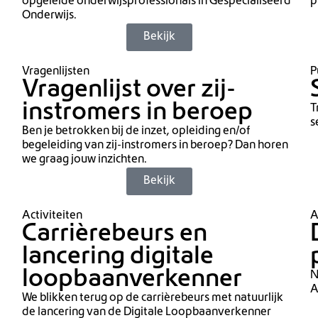
opgeleide onderwijsprofessionals in Gespecialiseerd
p
Onderwijs.
Bekijk
Vragenlijsten
P
Vragenlijst over zij-
instromers in beroep
T
s
Ben je betrokken bij de inzet, opleiding en/of
begeleiding van zij-instromers in beroep? Dan horen
we graag jouw inzichten.
Bekijk
Activiteiten
A
Carrièrebeurs en
lancering digitale
loopbaanverkenner
N
A
We blikken terug op de carrièrebeurs met natuurlijk
de lancering van de Digitale Loopbaanverkenner