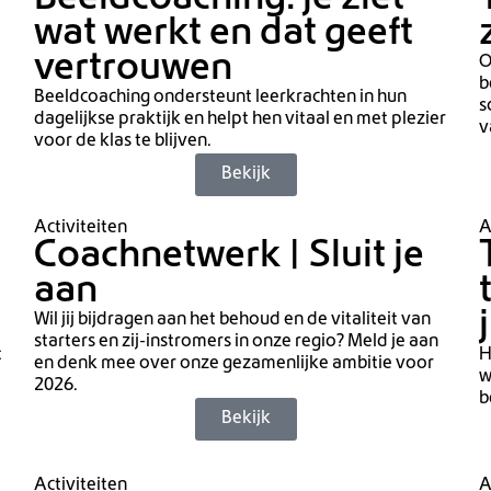
Beeldcoaching: je ziet
wat werkt en dat geeft
vertrouwen
O
b
Beeldcoaching ondersteunt leerkrachten in hun
s
dagelijkse praktijk en helpt hen vitaal en met plezier
v
voor de klas te blijven.
Bekijk
Activiteiten
A
Coachnetwerk | Sluit je
aan
Wil jij bijdragen aan het behoud en de vitaliteit van
starters en zij-instromers in onze regio? Meld je aan
t
H
en denk mee over onze gezamenlijke ambitie voor
w
2026.
b
Bekijk
Activiteiten
A