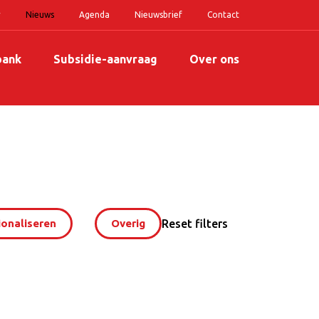
r
Nieuws
Agenda
Nieuwsbrief
Contact
bank
Subsidie-aanvraag
Over ons
onaliseren
Overig
Reset filters