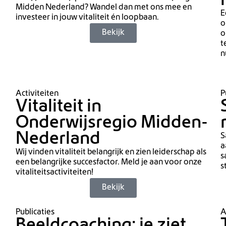
Midden Nederland? Wandel dan met ons mee en
E
investeer in jouw vitaliteit én loopbaan.
o
Bekijk
o
t
n
Activiteiten
P
Vitaliteit in
Onderwijsregio Midden-
Nederland
S
a
Wij vinden vitaliteit belangrijk en zien leiderschap als
s
een belangrijke succesfactor. Meld je aan voor onze
s
vitaliteitsactiviteiten!
Bekijk
Publicaties
A