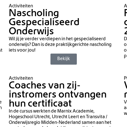
Activiteiten
A
Nascholing
Gespecialiseerd
Onderwijs
Wil jij je verder verdiepen in het gespecialiseerd
D
onderwijs? Dan is deze praktijkgerichte nascholing
o
st
iets voor jou!
o
p
Bekijk
Activiteiten
P
Coaches van zij-
instromers ontvangen
hun certificaat
e
V
n
a
In de cursus werkten de Marnix Academie,
w
Hogeschool Utrecht, Utrecht Leert en Transvita /
Onderwijsregio Midden-Nederland samen aan het