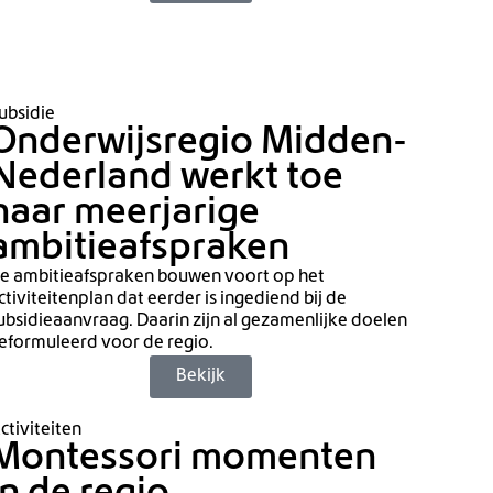
ubsidie
Onderwijsregio Midden-
Nederland werkt toe
naar meerjarige
ambitieafspraken
e ambitieafspraken bouwen voort op het
ctiviteitenplan dat eerder is ingediend bij de
ubsidieaanvraag. Daarin zijn al gezamenlijke doelen
eformuleerd voor de regio.
Bekijk
ctiviteiten
Montessori momenten