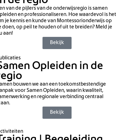
in de regio
en van de pijlers van de onderwijsregio is samen
pleiden en professionaliseren. Hoe waardevol is het
m je kennis en kunde van Montessorionderwijs op
e doen, op peil te houden of uit te breiden? Meld je
u aan!
Bekijk
ublicaties
Samen Opleiden in de
regio
amen bouwen we aan een toekomstbestendige
anpak voor Samen Opleiden, waarin kwaliteit,
amenwerking en regionale verbinding centraal
taan.
Bekijk
ctiviteiten