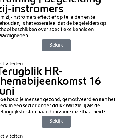
Training | Begeleiding
zij-instromers
m zij-instromers effectief op te leiden en te
ehouden, is het essentieel dat de begeleiders op
chool beschikken over specifieke kennis en
aardigheden.
Bekijk
ctiviteiten
Terugblik HR-
themabijeenkomst 16
juni
oe houd je mensen gezond, gemotiveerd en aan het
erk in een sector onder druk? Wat zie jij als de
elangrijkste stap naar duurzame inzetbaarheid?
Bekijk
ctiviteiten