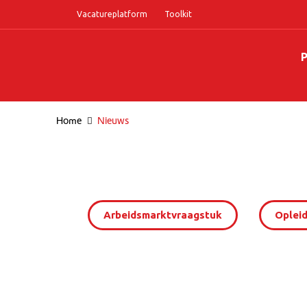
Vacatureplatform
Toolkit
P
Home
Nieuws
Arbeidsmarktvraagstuk
Opleid