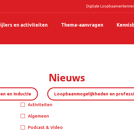
Digitale Loopbaanverkenne
ijlers en activiteiten
Thema-aanvragen
Kennis
Nieuws
en en inductie
Loopbaanmogelijkheden en professi
Activiteiten
Algemeen
Podcast & Video